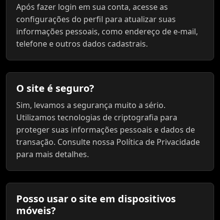
Após fazer login em sua conta, acesse as
configurações do perfil para atualizar suas
informações pessoais, como endereço de e-mail,
telefone e outros dados cadastrais.
O site é seguro?
Sim, levamos a segurança muito a sério.
Utilizamos tecnologias de criptografia para
proteger suas informações pessoais e dados de
transação. Consulte nossa Política de Privacidade
para mais detalhes.
Posso usar o site em dispositivos
móveis?