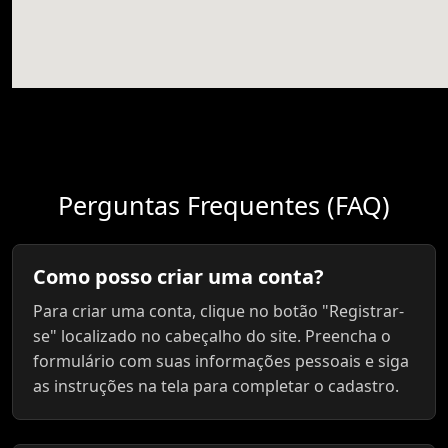
Perguntas Frequentes (FAQ)
Como posso criar uma conta?
Para criar uma conta, clique no botão "Registrar-
se" localizado no cabeçalho do site. Preencha o
formulário com suas informações pessoais e siga
as instruções na tela para completar o cadastro.