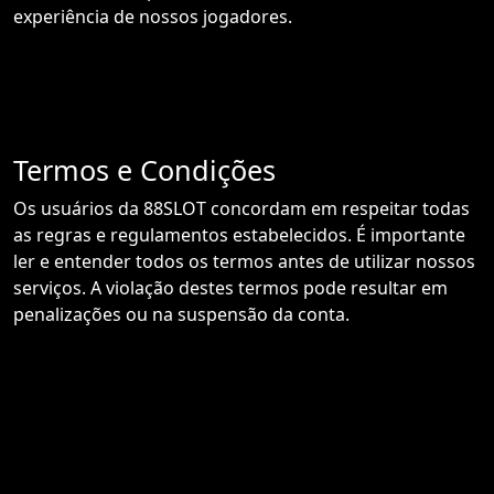
experiência de nossos jogadores.
Termos e Condições
Os usuários da 88SLOT concordam em respeitar todas
as regras e regulamentos estabelecidos. É importante
ler e entender todos os termos antes de utilizar nossos
serviços. A violação destes termos pode resultar em
penalizações ou na suspensão da conta.