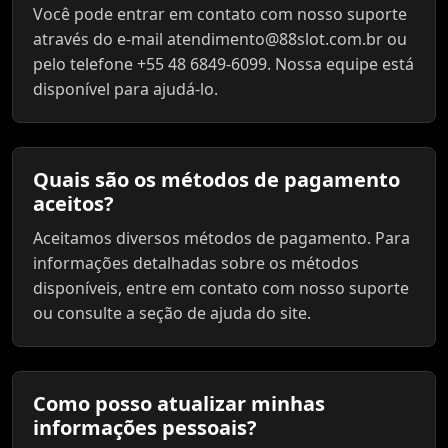
Você pode entrar em contato com nosso suporte
através do e-mail atendimento@88slot.com.br ou
pelo telefone +55 48 6849-6099. Nossa equipe está
disponível para ajudá-lo.
Quais são os métodos de pagamento
aceitos?
Aceitamos diversos métodos de pagamento. Para
informações detalhadas sobre os métodos
disponíveis, entre em contato com nosso suporte
ou consulte a seção de ajuda do site.
Como posso atualizar minhas
informações pessoais?