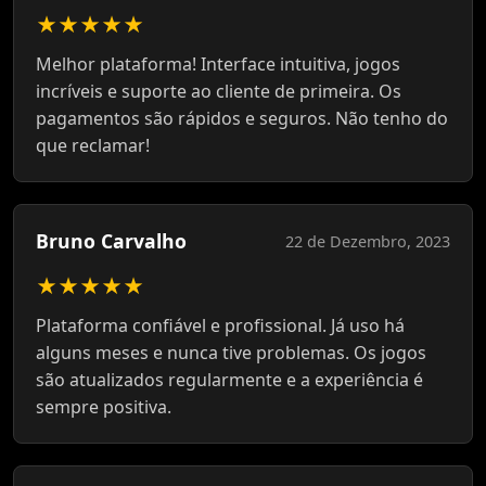
★★★★★
Melhor plataforma! Interface intuitiva, jogos
incríveis e suporte ao cliente de primeira. Os
pagamentos são rápidos e seguros. Não tenho do
que reclamar!
Bruno Carvalho
22 de Dezembro, 2023
★★★★★
Plataforma confiável e profissional. Já uso há
alguns meses e nunca tive problemas. Os jogos
são atualizados regularmente e a experiência é
sempre positiva.