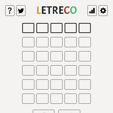
L
E
T
R
E
C
O